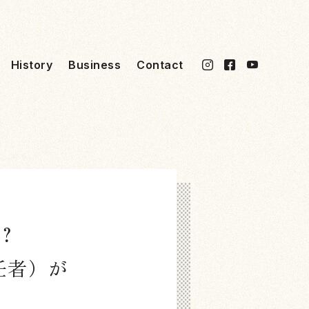
History
Business
Contact
？
任者）が