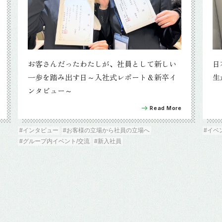
お客さんだったわたしが、社員として新しい
日
一歩を踏み出す日～入社式レポート＆新卒イ
生
ンタビュー～
Read More
#インタビュー
#お客様の立場から社員の立場へ
#イベ
#グループ内イベント/交流
#新入社員