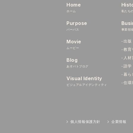
Home
Hist
ホーム
私たち
Purpose
Busi
パーパス
事業領
Movie
出版
ムービー
教育
人材
Blog
語学
あすバトブログ
暮ら
Visual Identity
住環
ビジュアルアイデンティティ
個人情報保護方針
企業情報