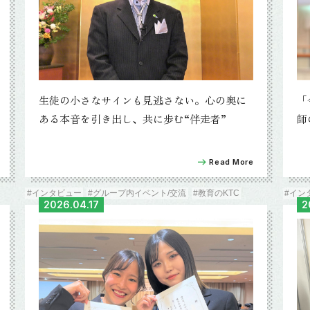
「
生徒の小さなサインも見逃さない。心の奥に
師
ある本音を引き出し、共に歩む“伴走者”
Read More
#インタビュー
#グループ内イベント/交流
#教育のKTC
#イン
2026.04.17
2